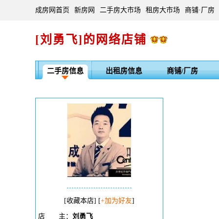
成房网首页
新房网
二手房大市场
租房大市场
商铺·厂房
[刘勇飞]的网络店铺
二手房信息
出租房信息
商铺/厂房
[
收藏本店
] [
+加为好友
]
店
主：
刘勇飞